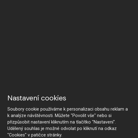
Nastavení cookies
Proč HANÁK
Soubory cookie používáme k personalizaci obsahu reklam a
k analýze návštěvnosti. Můžete "Povolit vše" nebo si
přizpůsobit nastavení kliknutím na tlačítko "Nastavení".
HANÁK Interior Concept
Tradice a řemeslo
Udělený souhlas je možné odvolat po kliknutí na odkaz
"Cookies" v patičce stránky.