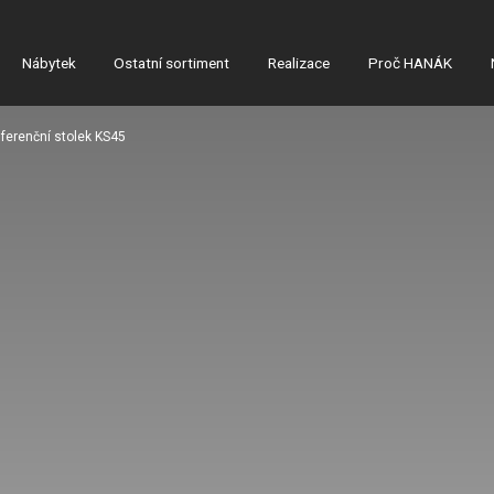
Nábytek
Ostatní sortiment
Realizace
Proč HANÁK
ferenční stolek KS45