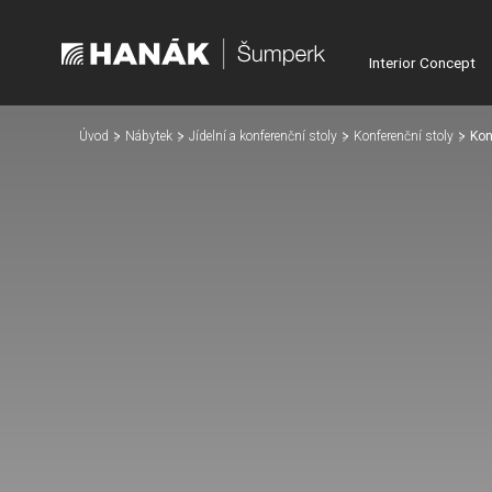
Interior Concept
Úvod
Nábytek
Jídelní a konferenční stoly
Konferenční stoly
Kon