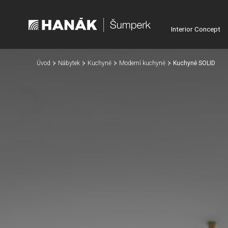
Interior Concept
Úvod
Nábytek
Kuchyně
Moderní kuchyně
Kuchyně SOLID