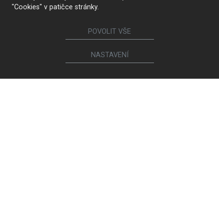
"Cookies" v patičce stránky.
POVOLIT VŠE
NASTAVENÍ
KONTAKTUJTE NÁS
Sledujte nás