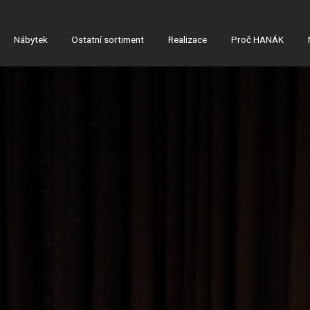
Nábytek
Ostatní sortiment
Realizace
Proč HANÁK