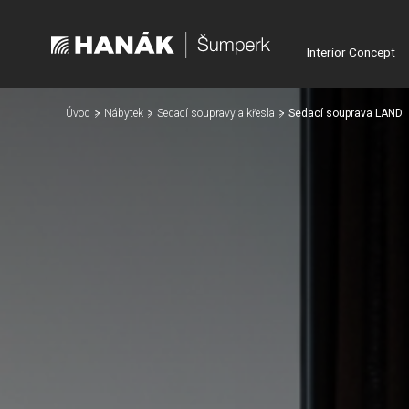
Interior Concept
Úvod
Nábytek
Sedací soupravy a křesla
Sedací souprava LAND