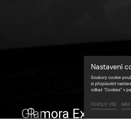
Nastavení c
Soubory cookie použí
si přizpůsobit nastav
odkaz "Cookies" v pa
POVOLIT VŠE
NAS
Glamora Exotic