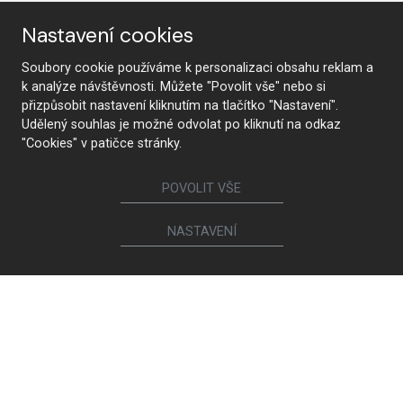
Nastavení cookies
Sledujte nás
Soubory cookie používáme k personalizaci obsahu reklam a
k analýze návštěvnosti. Můžete "Povolit vše" nebo si
přizpůsobit nastavení kliknutím na tlačítko "Nastavení".
Nábytek
Udělený souhlas je možné odvolat po kliknutí na odkaz
"Cookies" v patičce stránky.
Kuchyně
Jídelní židle a křesílka
Interiérové dveře
Sedací soupravy a křesla
POVOLIT VŠE
Šatny a šatní skříně
Knihovny a komody
Postele a noční stolky
Koupelny
NASTAVENÍ
Obývací sestavy
Dětské a studentské pokoje
Jídelní a konferenční stoly
Pracovny
Ostatní sortiment
Spotřebiče a sanita
Ego Italiano