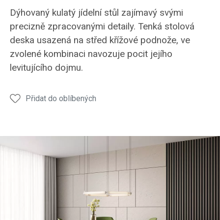
Stůl
Stůl
Stůl
Stůl
Stůl
Dýhovaný kulatý jídelní stůl zajímavý svými
JS50
JS50
JS50
JS50
JS50
precizně zpracovanými detaily. Tenká stolová
deska usazená na střed křížové podnože, ve
zvolené kombinaci navozuje pocit jejího
levitujícího dojmu.
Přidat do oblíbených