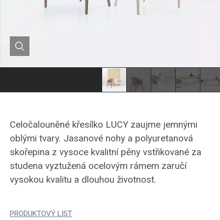
Hanák
Hanák
Haná
křesílko
křesílko
nábyt
LUCY
LUCY
elega
Celočalouněné křesílko LUCY zaujme jemnými
křesí
oblými tvary. Jasanové nohy a polyuretanová
LUCY
skořepina z vysoce kvalitní pěny vstřikované za
studena vyztužená ocelovým rámem zaručí
vysokou kvalitu a dlouhou životnost.
PRODUKTOVÝ LIST