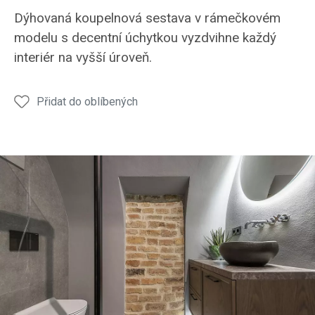
koupelna
koupelna
Dýhovaná koupelnová sestava v rámečkovém
LYON
LYON
modelu s decentní úchytkou vyzdvihne každý
interiér na vyšší úroveň.
Přidat do oblíbených